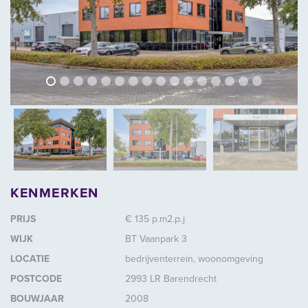
vorige
volg
vorige
vol
KENMERKEN
PRIJS
€ 135 p.m2.p.j
WIJK
BT Vaanpark 3
LOCATIE
bedrijventerrein, woonomgeving
POSTCODE
2993 LR Barendrecht
BOUWJAAR
2008