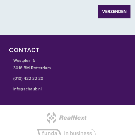
Huurovereenkomst
VERZENDEN
Op basis van de standaard huurovereenkomst op basis van het
ROZ-model Kantoorruimte en overige bedrijfsruimte in de zin van
7:230 BW.
Waarborgsom/bankgarantie
CONTACT
Een waarborgsom of bankgarantie gelijk aan 3 maanden bruto
huurverplichting (huur + servicekosten te vermeerderen met BTW).
Westplein 5
3016 BM Rotterdam
(010) 422 32 20
info@schaub.nl