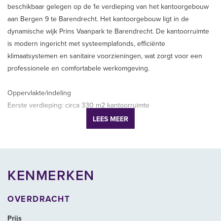
beschikbaar gelegen op de 1e verdieping van het kantoorgebouw
aan Bergen 9 te Barendrecht. Het kantoorgebouw ligt in de
dynamische wijk Prins Vaanpark te Barendrecht. De kantoorruimte
is modern ingericht met systeemplafonds, efficiënte
klimaatsystemen en sanitaire voorzieningen, wat zorgt voor een
professionele en comfortabele werkomgeving.
Oppervlakte/indeling
Eerste verdieping: circa 330 m2 kantoorruimte
LEES MEER
Parkeren
Er zijn parkeerplaatsen voor de verhuur beschikbaar op het
parkeerterrein behorende bij het kantoorgebouw..
KENMERKEN
Beschikbaar
In overleg. Mogelijkheden op korte termijn.
OVERDRACHT
Energielabel
Prijs