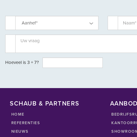
Aanhef*
Hoeveel is
3 + 7
?
SCHAUB & PARTNERS
AANBO
HOME
BEDRIJFSR
REFERENTIES
KANTOORR
NIEUWS
SHOWROOM