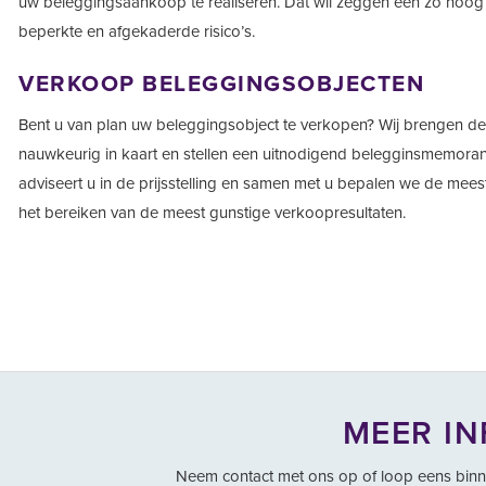
uw beleggingsaankoop te realiseren. Dat wil zeggen een zo hoog
beperkte en afgekaderde risico’s.
VERKOOP BELEGGINGSOBJECTEN
Bent u van plan uw beleggingsobject te verkopen? Wij brengen de
nauwkeurig in kaart en stellen een uitnodigend belegginsmemor
adviseert u in de prijsstelling en samen met u bepalen we de meest
het bereiken van de meest gunstige verkoopresultaten.
MEER IN
Neem contact met ons op of loop eens binnen