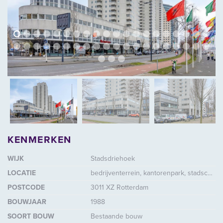
vorige
volg
vorige
vol
KENMERKEN
WIJK
Stadsdriehoek
LOCATIE
bedrijventerrein, kantorenpark, stadscentrum / dorpskern, winkelcentrum, woonomgeving, elders
POSTCODE
3011 XZ Rotterdam
BOUWJAAR
1988
SOORT BOUW
Bestaande bouw