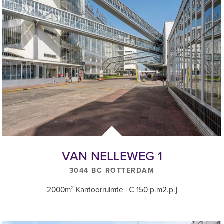
- Klein dagelijks onderhoud;
- administratiekosten van 5% over de hierboven vermelde
leveringen en diensten.
Jaarlijks worden de servicekosten verrekend op basis van de
daadwerkelijke kosten.
Huurperiode
5 (vijf) jaar met verlengingsperiode(n) van telkens 5 jaar. Afwijkende
huurperioden zijn bespreekbaar.
Huurprijs
Kantoorruimte: € 135,-- per m2 per jaar exclusief BTW en
VAN NELLEWEG 1
servicekosten.
3044 BC ROTTERDAM
Parkeerplaatsen: € 1.750,-- per parkeerplaats per jaar exclusief
BTW
2000m² Kantoorruimte | € 150 p.m2.p.j
Huurbetalingen