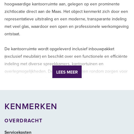
hoogwaardige kantoorruimte aan, gelegen op een prominente
zichtlocatie direct aan de Maas. Het object kenmerkt zich door een
representatieve uitstraling en een moderne, transparante indeling
met veel glas, waardoor een open en professionele werkomgeving
ontstaat.
De kantoorruimte wordt opgeleverd inclusief inbouwpakket
(exclusief meubilair) en beschikt over een functionele en efficiënte
indeling met diverse spreekkamers, kantoortuinen en
overlegmogelijkheden. De grote raampartijen rondom zorgen voor
LEES MEER
een uitzonderlijke daglichttoetreding en bieden een panoramisch
uitzicht over de Nieuwe Maas en de Leuvehaven. Dit uitzicht vormt
een onderscheidend element en draagt bij aan een inspirerende
werkomgeving voor medewerkers en bezoekers.
KENMERKEN
Het object beschikt over energielabel A++, waarmee het voldoet
OVERDRACHT
aan de hedendaagse duurzaamheidseisen van professionele
organisaties. Daarnaast behoren 6 parkeerplaatsen tot het
Servicekosten