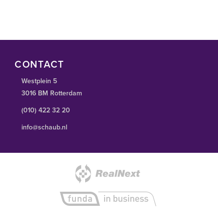
huurverplichting (huur + servicekosten te vermeerderen met BTW).
CONTACT
Westplein 5
3016 BM Rotterdam
(010) 422 32 20
info@schaub.nl