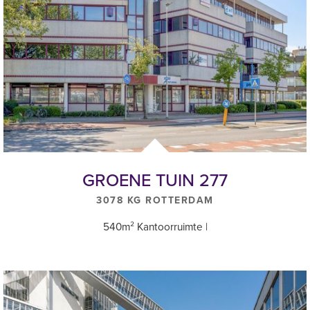
- Gietvloer;
- Zonwering;
- Deels voorzien van systeemplafond;
- Verlichtingsarmaturen;
- Aanwezige (glazen) scheidingswanden;
- Informele overlegruimten.
Servicekosten
Een voorschot van € 30.-- per m2 per jaar exclusief BTW ten
behoeve van:
GROENE TUIN 277
- Levering en verbruik van warmte, water en elektra incl. vastrecht,
3078 KG ROTTERDAM
meterkosten en overige door de nutsbedrijven in rekening
te brengen kosten en belastingen;
540m² Kantoorruimte |
- Onderhoud en verplichte keuringen van gebouw gebonden
technische installaties;
- Schoonmaak van de algemene ruimten;
- Glasbewassing buitenzijde;