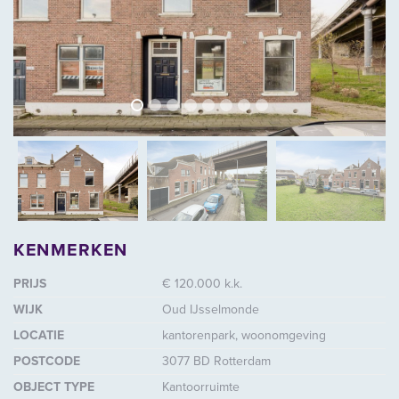
vorige
volg
vorige
vol
KENMERKEN
PRIJS
€ 120.000 k.k.
WIJK
Oud IJsselmonde
LOCATIE
kantorenpark, woonomgeving
POSTCODE
3077 BD Rotterdam
OBJECT TYPE
Kantoorruimte