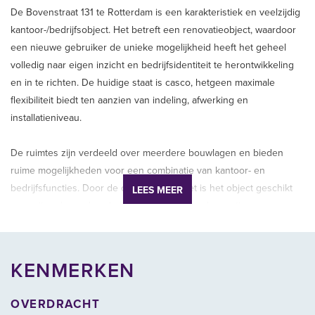
De Bovenstraat 131 te Rotterdam is een karakteristiek en veelzijdig
kantoor-/bedrijfsobject. Het betreft een renovatieobject, waardoor
een nieuwe gebruiker de unieke mogelijkheid heeft het geheel
volledig naar eigen inzicht en bedrijfsidentiteit te herontwikkeling
en in te richten. De huidige staat is casco, hetgeen maximale
flexibiliteit biedt ten aanzien van indeling, afwerking en
installatieniveau.
De ruimtes zijn verdeeld over meerdere bouwlagen en bieden
ruime mogelijkheden voor een combinatie van kantoor- en
bedrijfsfuncties. Door de omvang en opzet is het object geschikt
LEES MEER
voor uiteenlopende zakelijke gebruikers, zoals creatieve
ondernemingen, dienstverleners of bedrijven die behoefte hebben
aan een markante locatie met ontwikkelpotentie.
KENMERKEN
Bewoning is nadrukkelijk niet toegestaan; het object is uitsluitend
bestemd voor zakelijk gebruik. Dit maakt het bij uitstek geschikt
OVERDRACHT
voor partijen die op zoek zijn naar een toekomstbestendige