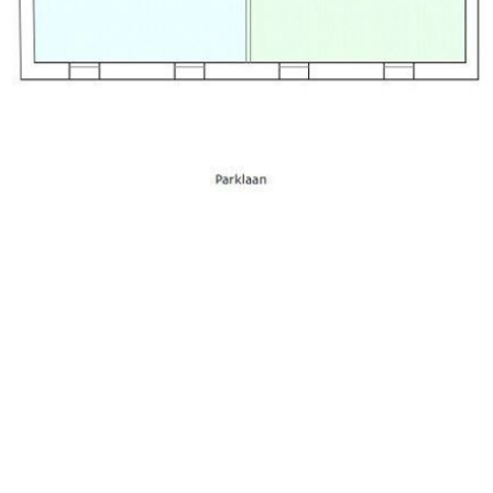
 rekening gebracht voor de volgende leveringen en diensten namens
 installaties (inclusief verlichting) zijn geheel voor rekening van hu