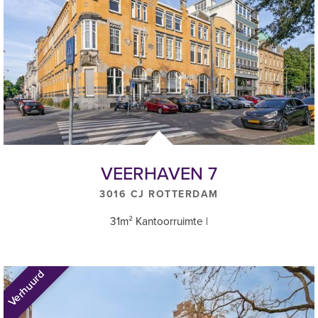
3e verdieping
Unit 3.1/3.2/3.7 ca. 125,9 m2 (10 werkplekken) Euro 3.550,--
* Bovengenoemd bedrag is per maand en exclusief BTW en
inclusief servicekosten
** Het aantal werkplekken is indicatief, de ruimten worden
opgeleverd exclusief meubilair, inclusief stoffering en verlichting
VEERHAVEN 7
3016 CJ ROTTERDAM
31m² Kantoorruimte |
Verhuurd