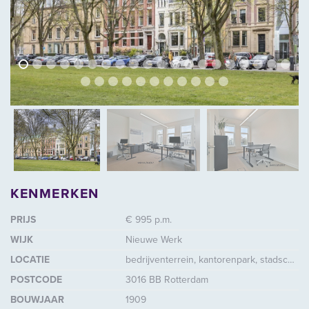
vorige
volg
vorige
vol
KENMERKEN
PRIJS
€ 995 p.m.
WIJK
Nieuwe Werk
LOCATIE
bedrijventerrein, kantorenpark, stadscentrum / dorpskern, winkelcentrum, woonomgeving, elders
POSTCODE
3016 BB Rotterdam
BOUWJAAR
1909