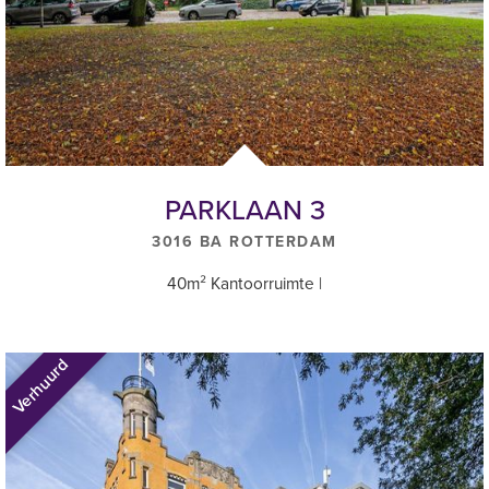
Beschikbaar
In overleg
Overig
Huishoudelijk regelement van toepassing.
Souterrain
PARKLAAN 3
Unit 93 ca. 83,77 m2 (8 werkplekken) Euro 1.950,--
3016 BA ROTTERDAM
te splitsen in
Unit 93 A ca. 54,00 m2 (4 werkplekken) Euro 995,--
40m² Kantoorruimte |
Unit 93 B ca. 54,00 m2 (4 werkplekken) Euro 1.150,---
1e verdieping
Verhuurd
Unit 1.2 ca. 46,61 m2 (4 werkplekken) Euro 1.750,--
2e verdieping
Unit 2.1 ca. 74,20 m2 (8 werkplekken) Euro 2.250,--