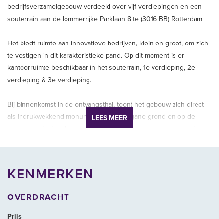
bedrijfsverzamelgebouw verdeeld over vijf verdiepingen en een
souterrain aan de lommerrijke Parklaan 8 te (3016 BB) Rotterdam
Het biedt ruimte aan innovatieve bedrijven, klein en groot, om zich
te vestigen in dit karakteristieke pand. Op dit moment is er
kantoorruimte beschikbaar in het souterrain, 1e verdieping, 2e
verdieping & 3e verdieping.
Bij binnenkomst in de ontvangsthal, toont het gebouw zich direct
als indrukwekkend monument. Op de begane grond en op de
LEES MEER
eerste verdieping, beiden direct ontsloten door deze hal, bevinden
zich historische kantoor- en vergadervertrekken, sommige zelfs
met origineel interieur. De tweede en derde verdieping hebben
een flexibele indeling van verschillende kantoorunits, kleine
KENMERKEN
vergaderruimtes en belunits met een meer eigentijds karakter en
sfeer. De monumentale Commissarissenkamer is op aanvraag
OVERDRACHT
beschikbaar voor vergaderingen. Via het souterrain is de ruime
binnentuin bereikbaar. Het dakterras met uitzicht op de Maas is
Prijs