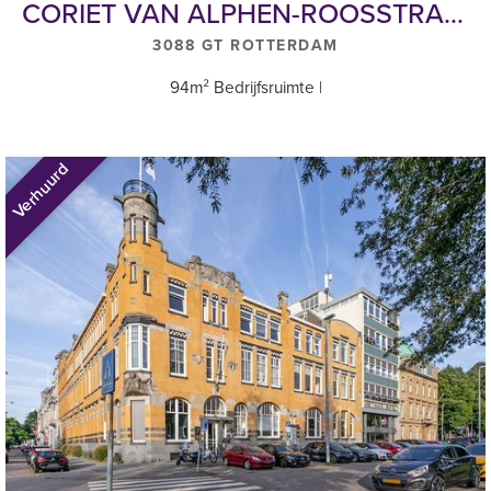
Op basis van de standaard huurovereenkomst op basis van het
CORIET VAN ALPHEN-ROOSSTRAAT 23
ROZ-model Kantoorruimte en overige bedrijfsruimte in de zin van
3088 GT ROTTERDAM
7:230a BW.
94m² Bedrijfsruimte |
Waarborgsom/bankgarantie
Een waarborgsom of bankgarantie gelijk aan 3 maanden bruto
huurverplichting (huur + servicekosten te vermeerderen met BTW).
Verhuurd
Beschikbaar
In overleg
Overig
Huishoudelijk regelement van toepassing.