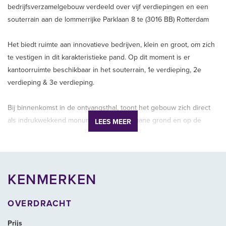
bedrijfsverzamelgebouw verdeeld over vijf verdiepingen en een
souterrain aan de lommerrijke Parklaan 8 te (3016 BB) Rotterdam
Het biedt ruimte aan innovatieve bedrijven, klein en groot, om zich
te vestigen in dit karakteristieke pand. Op dit moment is er
kantoorruimte beschikbaar in het souterrain, 1e verdieping, 2e
verdieping & 3e verdieping.
Bij binnenkomst in de ontvangsthal, toont het gebouw zich direct
als indrukwekkend monument. Op de begane grond en op de
LEES MEER
eerste verdieping, beiden direct ontsloten door deze hal, bevinden
zich historische kantoor- en vergadervertrekken, sommige zelfs
met origineel interieur. De tweede en derde verdieping hebben
een flexibele indeling van verschillende kantoorunits, kleine
KENMERKEN
vergaderruimtes en belunits met een meer eigentijds karakter en
sfeer. De monumentale Commissarissenkamer is op aanvraag
OVERDRACHT
beschikbaar voor vergaderingen. Via het souterrain is de ruime
binnentuin bereikbaar. Het dakterras met uitzicht op de Maas is
Prijs