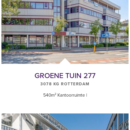
Verhuurder wenst te opteren voor een met BTW belaste verhuur.
Genoemde prijzen zijn exclusief BTW.
Huurovereenkomst
Op basis van de standaard huurovereenkomst op basis van het
ROZ-model Kantoorruimte en overige bedrijfsruimte in de zin van
7:230 BW.
Waarborgsom/bankgarantie
Een waarborgsom of bankgarantie gelijk aan 3 maanden bruto
GROENE TUIN 277
huurverplichting (huur + servicekosten te vermeerderen met BTW).
3078 KG ROTTERDAM
540m² Kantoorruimte |