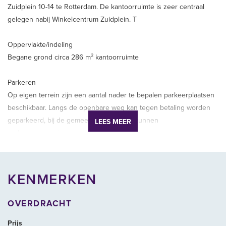
Zuidplein 10-14 te Rotterdam. De kantoorruimte is zeer centraal
gelegen nabij Winkelcentrum Zuidplein. T
Oppervlakte/indeling
Begane grond circa 286 m² kantoorruimte
Parkeren
Op eigen terrein zijn een aantal nader te bepalen parkeerplaatsen
beschikbaar. Langs de openbare weg kan tegen betaling worden
geparkeerd, bij de gemeente Rotterdam kunnen
LEES MEER
parkeervergunningen worden aangevraagd.
Beschikbaar
Per direct.
KENMERKEN
Energielabel
OVERDRACHT
Energielabel A+
Prijs