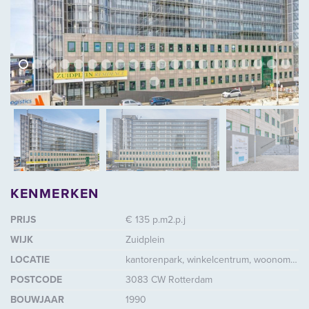
vorige
volg
vorige
vol
KENMERKEN
PRIJS
€ 135 p.m2.p.j
WIJK
Zuidplein
LOCATIE
kantorenpark, winkelcentrum, woonomgeving
POSTCODE
3083 CW Rotterdam
BOUWJAAR
1990