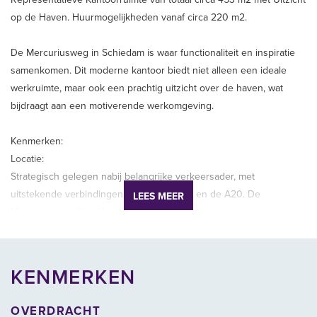
op de Haven. Huurmogelijkheden vanaf circa 220 m2.
De Mercuriusweg in Schiedam is waar functionaliteit en inspiratie
samenkomen. Dit moderne kantoor biedt niet alleen een ideale
werkruimte, maar ook een prachtig uitzicht over de haven, wat
bijdraagt aan een motiverende werkomgeving.
Kenmerken:
Locatie:
Strategisch gelegen nabij belangrijke verkeersader, met
uitstekende verbindingen naar Rotterdam en de A20. De
LEES MEER
Mercuriusweg 10 – 12 te Schiedam is gelegen in het haven gebied
in Schiedam Zuid aan de Nieuwe Maas. Op het bedrijventerrein zijn
voornamelijk partijen gevestigd met logistieke/haven gerelateerde
werkzaamheden.
KENMERKEN
Uitzicht:
OVERDRACHT