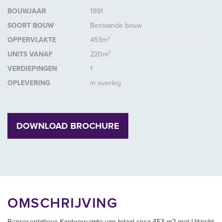
BOUWJAAR
1991
SOORT BOUW
Bestaande bouw
OPPERVLAKTE
453m²
UNITS VANAF
220m²
VERDIEPINGEN
1
OPLEVERING
in overleg
DOWNLOAD BROCHURE
OMSCHRIJVING
Representatieve Kantoorruimte van totaal circa 453 m2 met Uitzicht