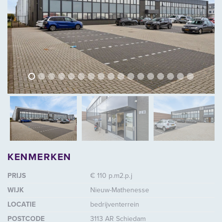
vorige
volg
vorige
vol
KENMERKEN
PRIJS
€ 110 p.m2.p.j
WIJK
Nieuw-Mathenesse
LOCATIE
bedrijventerrein
POSTCODE
3113 AR Schiedam