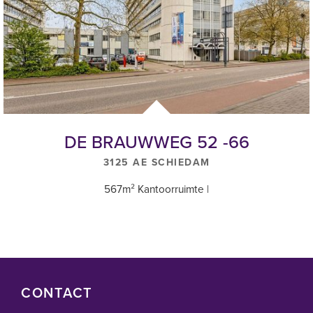
Omzetbelasting
Verhuurder wenst te opteren voor BTW belaste huur en verhuur. In
geval huurder de BTW niet kan verrekenen zal de huurprijs in
overleg met huurder worden verhoogd ter compensatie van de
gevolgen van het vervallen van de mogelijkheid om te opteren
voor BTW belaste huur.
DE BRAUWWEG 52 -66
Huurprijsindexering
3125 AE SCHIEDAM
Jaarlijks voor het eerst 1 jaar na huuringangsdatum, op basis van
de consumentenprijsindex (CPI), reeks “CPI-Alle huishoudens –
567m² Kantoorruimte |
laag (2015=100).
Huurovereenkomst
Conform het standaard ROZ-model Kantoorruimte en overige
bedrijfsruimte in de zin van 7:230 BW.
CONTACT
Waarborgsom/bankgarantie