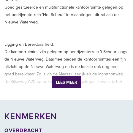
Goed gesitueerde en multifunctionele kantoorruimte gelegen op
het bedrijventerrein 'Het Scheur' te Vlaardingen, direct aan de
Nieuwe Waterweg.
Ligging en Bereikbaarheid:
De kantoorruimtes zijn gelegen op bedrijventerrein ’t Scheur langs
de Nieuwe Waterweg. Daarmee bieden de kantoorruimtes een fijn
uitzicht op de Nieuwe Waterweg en is de locatie ook nog eens
goed bereikbaar. Zo is via de Maassluisedijk en de Marathonweg
de Rijksweg A20 op enkele autominuten gelegen. Tevens is het
LEES MEER
terrein aangesloten op onder meer het Deltagebied. Aan de
overzijde van het bedrijventerrein ’t Scheur is het metrostation
Vlaardingen-West gelegen op bedrijventerrein ‘’De Vergulde
Hand’’.
KENMERKEN
OVERDRACHT