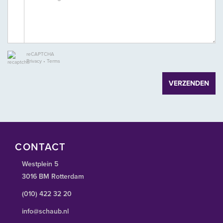
- Onderhoud bewegwijzering’
- Alle werkzaamheden die door Verhuurder namens Huurders
worden verricht en die conform
artikel 11 van de Algemene Bepalingen ten laste van huurder
komen;
reCAPTCHA
Privacy
•
Terms
- Administratiekosten ad 5% over de hierboven genoemde
leveringen en diensten.
VERZENDEN
Huurtermijn:
5 jaar + aansluitende verlengingsperioden van telkens 5 jaar.
Afwijkende termijnen zijn in overleg bespreekbaar.
CONTACT
Westplein 5
3016 BM Rotterdam
Huurbetalingen:
Bij vooruitbetaling per kwartaal te voldoen.
(010) 422 32 20
info@schaub.nl