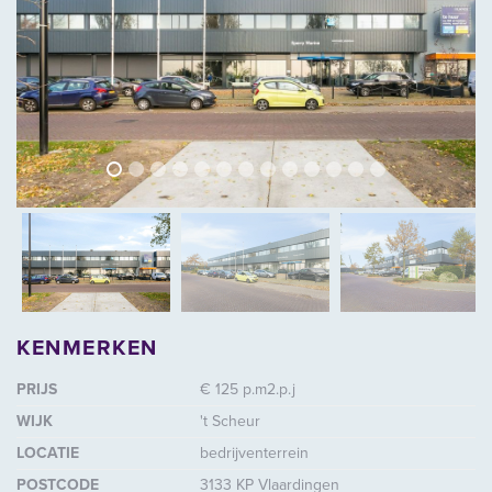
vorige
volg
vorige
vol
KENMERKEN
PRIJS
€ 125 p.m2.p.j
WIJK
't Scheur
LOCATIE
bedrijventerrein
POSTCODE
3133 KP Vlaardingen