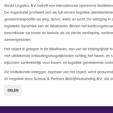
Nosta Logistics B.V. betreft een internationaal opererend familiebe
De organisatie profileert zich als full-service logistiek dienstverle
goederenexpeditie via weg, spoor, water en lucht. De vestiging in
logistieke dynamiek van de Waalhaven. Binnen het kantoorgebouw
beschikbaar op zowel de tweede als de vierde verdieping, variëre
aaneengesloten.
Het object is gelegen in de Waalhaven, een van de belangrijkste l
met uitstekende ontsluitingsmogelijkheden richting het haven- en 
bijzonder aantrekkelijk voor haven- en logistiek gerelateerde on
De institutionele belegger, eigenaar van het object, werd gedurend
en begeleid door Schaub & Partners Bedrijfshuisvesting B.V., die de
DELEN