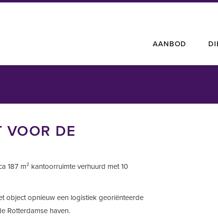
AANBOD
D
T VOOR DE
rca 187 m² kantoorruimte verhuurd met 10
et object opnieuw een logistiek georiënteerde
 de Rotterdamse haven.