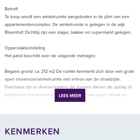
Betreft
Te koop wordt een winkelruimte aangeboden in de plint van een
appartementencomplex. De winkelruimte is gelegen in de wijk
Bloemhof. Dichtbij zijn een slager, bakker en supermarkt gelegen.
Oppervlakte/indeling
Het pand beschikt over de volgende metrages:
Begane grond: ca. 212 m2 De ruimte kenmerkt zich door een grote
open showroom/winkelruimte met entree aan de straatzijde.
Daarnaast zijn er diverse kamers die kunnen dienen als opslag of
additionele showroomruimte. De ruimte is naar eigen smaak en
LEES MEER
wens in te delen. De winkelruimte beschikt over een grote
kelderruimte op stahoogte
Koopsituatie
KENMERKEN
Het gekochte zal leeg worden opgeleverd. De verkoop vindt plaats