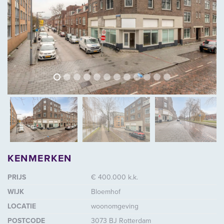
vorige
volg
vorige
vol
KENMERKEN
PRIJS
€ 400.000 k.k.
WIJK
Bloemhof
LOCATIE
woonomgeving
POSTCODE
3073 BJ Rotterdam