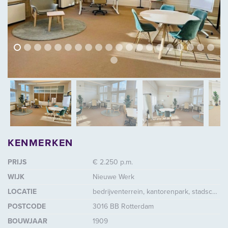
vorige
volg
vorige
vol
KENMERKEN
PRIJS
€ 2.250 p.m.
WIJK
Nieuwe Werk
LOCATIE
bedrijventerrein, kantorenpark, stadscentrum / dorpskern, winkelcentrum, woonomgeving, elders
POSTCODE
3016 BB Rotterdam
BOUWJAAR
1909