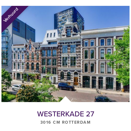
* Bovengenoemd bedrag is per maand en exclusief BTW en
inclusief servicekosten
Verhuurd
** Het aantal werkplekken is indicatief, de ruimten worden
opgeleverd exclusief meubilair, inclusief
stoffering en verlichting
WESTERKADE 27
3016 CM ROTTERDAM