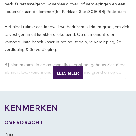
bedrijfsverzamelgebouw verdeeld over vijf verdiepingen en een
souterrain aan de lommerrijke Parklaan 8 te (3016 BB) Rotterdam
Het biedt ruimte aan innovatieve bedrijven, klein en groot, om zich
te vestigen in dit karakteristieke pand. Op dit moment is er
kantoorruimte beschikbaar in het souterrain, 1e verdieping, 2e
verdieping & 3e verdieping.
Bij binnenkomst in de ontvangsthal, toont het gebouw zich direct
als indrukwekkend monument. Op de begane grond en op de
LEES MEER
eerste verdieping, beiden direct ontsloten door deze hal, bevinden
zich historische kantoor- en vergadervertrekken, sommige zelfs
met origineel interieur. De tweede en derde verdieping hebben
een flexibele indeling van verschillende kantoorunits, kleine
KENMERKEN
vergaderruimtes en belunits met een meer eigentijds karakter en
sfeer. De monumentale Commissarissenkamer is op aanvraag
OVERDRACHT
beschikbaar voor vergaderingen. Via het souterrain is de ruime
binnentuin bereikbaar. Het dakterras met uitzicht op de Maas is
Prijs