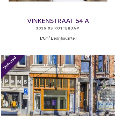
daadwerkelijke kosten.
Huurperiode
VINKENSTRAAT 54 A
5 (vijf) jaar met verlengingsperiode(n) van telkens 5 jaar. Afwijkende
3036 XS ROTTERDAM
huurperioden zijn bespreekbaar.
176m² Bedrijfsruimte |
Huurprijs
Kantoorruimte € 1.900,-- per maand exclusief BTW en
servicekosten.
Verhuurd
Huurbetalingen
Per maand vooruit te voldoen.
Huurprijsindexering
Jaarlijks voor het eerst 1 jaar na huuringangsdatum, op basis van
de consumentenprijsindex (CPI), reeks “CPI-Alle huishoudens –
laag (2015=100).