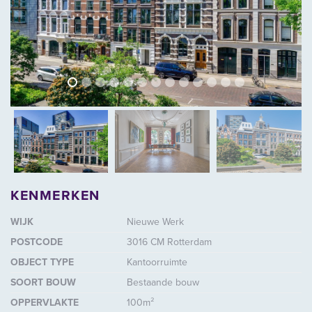
vorige
volg
vorige
vol
KENMERKEN
WIJK
Nieuwe Werk
POSTCODE
3016 CM Rotterdam
OBJECT TYPE
Kantoorruimte
SOORT BOUW
Bestaande bouw
OPPERVLAKTE
100m²