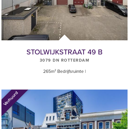
BTW
Verhuurder wenst te opteren voor een met BTW belaste verhuur.
Genoemde prijzen zijn exclusief BTW.
Huurovereenkomst
Op basis van de standaard huurovereenkomst op basis van het
ROZ-model winkelruimte en andere bedrijfsruimte in de zin van
STOLWIJKSTRAAT 49 B
7:290 BW.
3079 DN ROTTERDAM
Waarborgsom/bankgarantie
265m² Bedrijfsruimte |
Een waarborgsom of bankgarantie gelijk aan 3 maanden bruto
huurverplichting (huur + servicekosten te vermeerderen met BTW).
Verhuurd