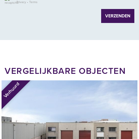
Privacy
•
Terms
Servicekosten
Huurder dient zelf zorg te dragen voor het aansluiten van de
VERZENDEN
diverse NUTS-voorzieningen.
Huurperiode
5 (vijf) jaar met verlengingsperiode(n) van telkens 5 jaar.
Huurprijs
€ 2.250,-- per maand exclusief BTW en servicekosten.
VERGELIJKBARE OBJECTEN
Huurbetalingen
Verhuurd
Per maand vooruit te voldoen.
Huurprijsindexering
Jaarlijks voor het eerst 1 jaar na huuringangsdatum, op basis van
de consumentenprijsindex (CPI), reeks “CPI-Alle huishoudens –
laag (2015=100).