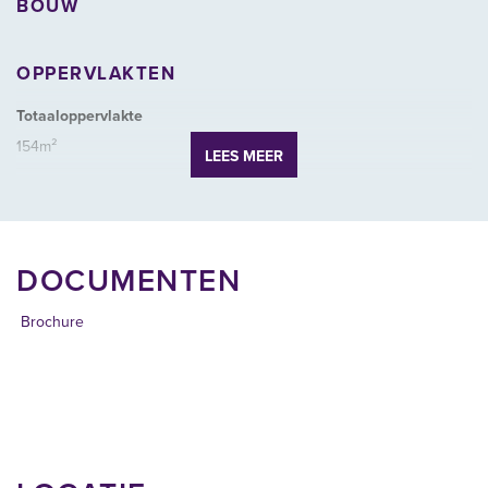
BOUW
Energielabel C
Omgeving
OPPERVLAKTEN
Nieuwe Binnenweg 187B bevindt zich in het hart van Rotterdam-
Totaaloppervlakte
West, een dynamische en diverse wijk die de afgelopen jaren een
154m²
aanzienlijke transformatie heeft ondergaan. Deze straat staat
LEES MEER
bekend om zijn rijke mix van winkels, horecagelegenheden en
Units vanaf
culturele hotspots.
154m²
In de directe omgeving van Nieuwe Binnenweg 187 zijn talrijke
Verkoopoppervlakte
DOCUMENTEN
voorzieningen te vinden. Zo bevindt zich op nummer 236-242 de
154m²
Ekoplaza, een biologische supermarkt met een uitgebreid
Brochure
assortiment. Daarnaast zijn er diverse horecagelegenheden, zoals
INDELING
de populaire koffiebar MAMS op de Van Speykstraat 192, die
bekendstaat om zijn heerlijke koffie en lunchopties. Ook culturele
Verdiepingen
locaties zoals muziekpodium Rotown, gelegen op de Nieuwe
2
Binnenweg, dragen bij aan de levendigheid van de straat.