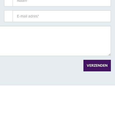
VERZENDEN
n behoeve van de navolgende leveringen en diensten: