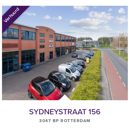
- Onderhoud overheaddeur(en);
Verhuurd
- Onderhoud brandslanghaspel(s);
- Onderhoud daken en goten;
- Gevelreiniging;
- Onderhoud buitenterrein;
- Klein dagelijks onderhoud, herstellingen en overige door verhu
- 5 % administratiekosten over voorgenoemde
Huurbetalingen
Per maand vooruit te voldoen.
Huurprijsindexering
SYDNEYSTRAAT 156
Jaarlijks voor het eerst 1 jaar na huuringangsdatum, op basis van
3047 BP ROTTERDAM