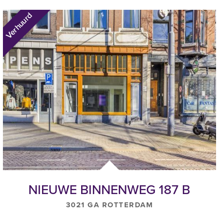
Verhuurd
urder noodzakelijk geacht onderhoud;
NIEUWE BINNENWEG 187 B
 de consumentenprijsindex (CPI), reeks “CPI-Alle huishoudens – laag (
3021 GA ROTTERDAM