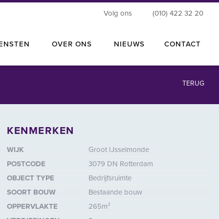
Volg ons
(010) 422 32 20
IENSTEN
OVER ONS
NIEUWS
CONTACT
TERUG
KENMERKEN
roten
WIJK
Groot IJsselmonde
POSTCODE
3079 DN Rotterdam
OBJECT TYPE
Bedrijfsruimte
SOORT BOUW
Bestaande bouw
OPPERVLAKTE
265m²