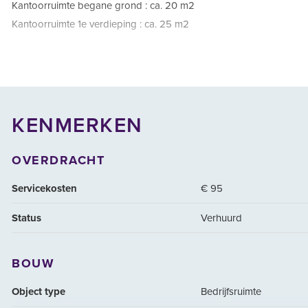
Kantoorruimte begane grond : ca. 20 m2
Kantoorruimte 1e verdieping : ca. 25 m2
Parkeren
Voor het pand is één aangewezen eigen parkeerplaats gelegen, o
Langs de openbare weg kan er ook geparkeerd worden eventueel
KENMERKEN
OVERDRACHT
Beschikbaar
Servicekosten
€ 95
In overleg, mogelijkheden per direct.
Status
Verhuurd
Bedrijventerrein Hordijk-Oost
Bedrijventerrein Hordijk Oost, gelegen in het dynamische Rotter
BOUW
bereikbaarheid is optimaal dankzij de nabijheid van de rijkswegen
Object type
Bedrijfsruimte
Diversiteit aan Bedrijfsactiviteiten