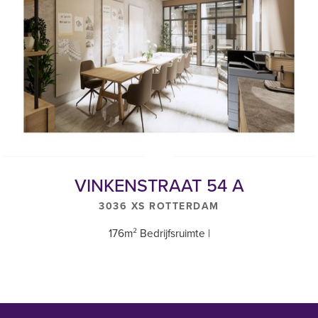
Jaarlijks voor het eerst 1 jaar na huuringangsdatum, op basis van
de consumentenprijsindex (CPI), reeks “CPI-Alle huishoudens –
laag (2015=100).
BTW
Verhuurder wenst te opteren voor een met BTW belaste verhuur.
Genoemde prijzen zijn exclusief BTW.
Huurovereenkomst
Op basis van de standaard huurovereenkomst op basis van het
VINKENSTRAAT 54 A
ROZ-model Kantoorruimte en overige bedrijfsruimte in de zin van
3036 XS ROTTERDAM
7:230 BW.
176m² Bedrijfsruimte |
Waarborgsom/bankgarantie
Een waarborgsom of bankgarantie gelijk aan 3 maanden bruto
huurverplichting (huur + servicekosten te vermeerderen met BTW).
VERKOOPVOORWAARDEN