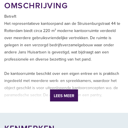
OMSCHRIJVING
Betreft
Het representatieve kantoorpand aan de Struisenburgstraat 44 te
Rotterdam biedt circa 220 m² moderne kantoorruimte verdeeld
over meerdere gebruiksvriendelijke vertrekken. De ruimte is
gelegen in een verzorgd bedrijfsverzamelgebouw waar onder
andere Jans Huisartsen is gevestigd, wat bijdraagt aan een
professionele en diverse bezetting van het pand.
De kantoorruimte beschikt over een eigen entree en is praktisch
ingedeeld met meerdere werk- en spreekkamers, waardoor het
object geschikt is voor uiteenlopende kantoorconcepten w.o. de
paramedische sector. De aanwezigheid van een pantry,
LEES MEER
toiletruimtes en luchtbehandelingsinstallatie biedt een comfortabel
werkklimaat. Dankzij de grote raampartijen en de gunstige ligging
geniet het kantoor van veel daglicht en een prettige
werkomgeving.