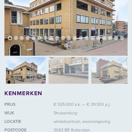
vorige
volg
vorige
vol
KENMERKEN
PRIJS
€ 525.000 k.k. — € 39.300 p.j.
WIJK
Struisenburg
LOCATIE
winkelcentrum, woonomgeving
POSTCODE
3063 BR Rotterdam