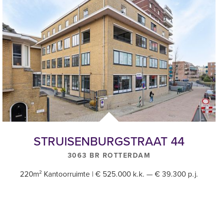
STRUISENBURGSTRAAT 44
3063 BR ROTTERDAM
220m² Kantoorruimte | € 525.000 k.k. — € 39.300 p.j.