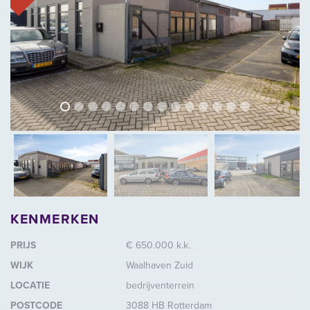
vorige
volg
vorige
vol
KENMERKEN
PRIJS
€ 650.000 k.k.
WIJK
Waalhaven Zuid
LOCATIE
bedrijventerrein
POSTCODE
3088 HB Rotterdam