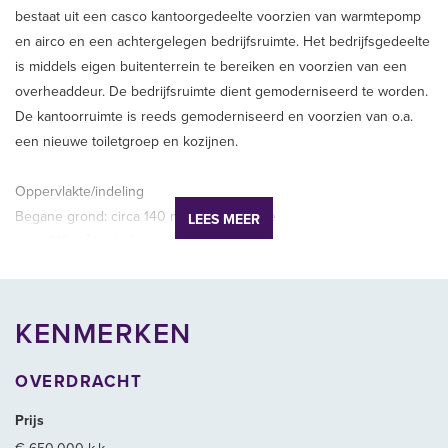
bestaat uit een casco kantoorgedeelte voorzien van warmtepomp
en airco en een achtergelegen bedrijfsruimte. Het bedrijfsgedeelte
is middels eigen buitenterrein te bereiken en voorzien van een
overheaddeur. De bedrijfsruimte dient gemoderniseerd te worden.
De kantoorruimte is reeds gemoderniseerd en voorzien van o.a.
een nieuwe toiletgroep en kozijnen.
Oppervlakte/indeling
Begane grond: circa 140 m² kantoorruimte
LEES MEER
circa 310 m² bedrijfsruimte
Overig: circa 471 m² buitenruimte
Totaal: circa 921 m²
KENMERKEN
Kadastrale gegevens
Erfpacht contract tot 30-08-2047
OVERDRACHT
De jaarlijkse canon bedraagt € 10.840,-
Prijs
Parkeren