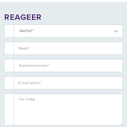
- Gestuct en gesausde (RAL 9010) wanden; deuren/kozijnen in
zwart.
REAGEER
- Installatie van airco en voorzieningen voor data- en
stroombekabeling.
- Afwerking met visgraat PVC-vloer.
Aanhef*
Bel-etage
De bel-etage zal een mooie open ruimte worden;
- Strak, nieuw gestuct plafond in RAL 9010;
- Egalisatie en afwerking vloer met visgraat PVC;
- Trappengat voorzien van stalen/glazen hekwerk;
- Onderhoud van bestaande airco;
- Nieuwe stalen trap met hardhouten treden tussen spreekkamer
en kantoor;
- Wanden in RAL 9010; deuren en kozijnen in zwart.
Huurperiode
5 (vijf) jaar met verlengingsperiode(n) van telkens 5 jaar. Afwijkende