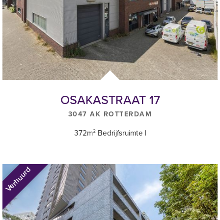
BTW
Verhuurder wenst te opteren voor een met BTW belaste verhuur.
Genoemde prijzen zijn exclusief BTW.
Huurovereenkomst
OSAKASTRAAT 17
Op basis van de standaard huurovereenkomst op basis van het
3047 AK ROTTERDAM
ROZ-model Kantoorruimte en overige bedrijfsruimte in de zin van
7:230 BW.
372m² Bedrijfsruimte |
Waarborgsom/bankgarantie
Verhuurd
Een waarborgsom of bankgarantie gelijk aan 3 maanden bruto
huurverplichting (huur + servicekosten te vermeerderen met BTW).