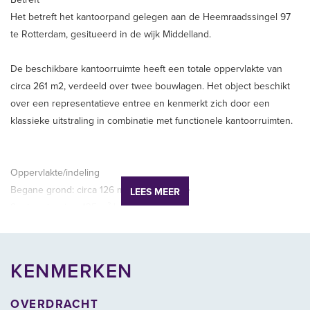
Het betreft het kantoorpand gelegen aan de Heemraadssingel 97
te Rotterdam, gesitueerd in de wijk Middelland.
De beschikbare kantoorruimte heeft een totale oppervlakte van
circa 261 m2, verdeeld over twee bouwlagen. Het object beschikt
over een representatieve entree en kenmerkt zich door een
klassieke uitstraling in combinatie met functionele kantoorruimten.
Oppervlakte/indeling
Begane grond: circa 126 m² kantoorruimte
LEES MEER
Souterrain: circa 135 m² kantoorruimte
Totaal: circa 261 m² kantoorruimte
De bel-etage biedt veel daglichttoetreding en is bij uitstek geschikt
KENMERKEN
voor representatieve werkplekken of vergaderruimten. Het
souterrain is eveneens bruikbaar als kantoorruimte of archiefruimte
OVERDRACHT