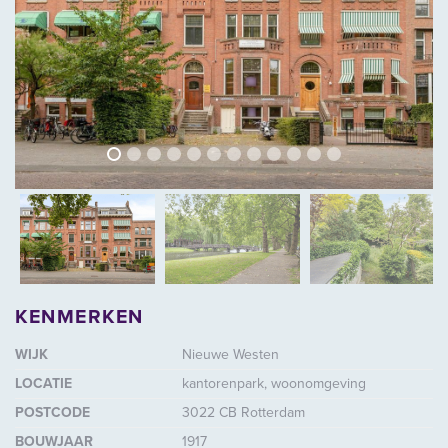
vorige
volg
vorige
vol
KENMERKEN
WIJK
Nieuwe Westen
LOCATIE
kantorenpark, woonomgeving
POSTCODE
3022 CB Rotterdam
BOUWJAAR
1917