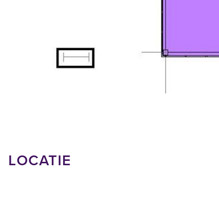
- Terreinonderhoud (o.a. parkeerbeleid, buitenverlichting, gladheid
- Onderhoud en storingen toegangsdeuren;
- Alle kosten wettelijke keuringen;
- 5% administratiekosten.
Jaarlijks worden de servicekosten verrekend op basis van de daad
Huurperiode
5 (vijf) jaar met verlengingsperiode(n) van telkens 5 jaar. Afwijke
Huurprijs
Begane grond € 550,-- per maand
LOCATIE
1e verdieping € 2.133,-- per maand
Bovengenoemde bedragen zijn exclusief BTW en servicekosten
Huurbetalingen