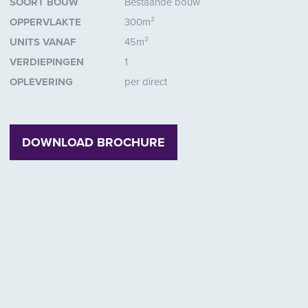
SOORT BOUW
Bestaande bouw
OPPERVLAKTE
300m²
UNITS VANAF
45m²
VERDIEPINGEN
1
OPLEVERING
per direct
ende
DOWNLOAD BROCHURE