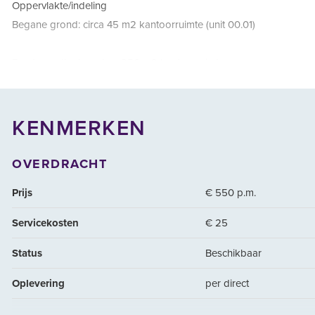
Oppervlakte/indeling
Begane grond: circa 45 m2 kantoorruimte (unit 00.01)
Eerste verdieping: circa 256 m2 kantoorruimte
Parkeren
Bij de kantoorruimte zijn op het bedrijventerrein eigen gelegen pa
KENMERKEN
Beschikbaar
OVERDRACHT
Per direct
Prijs
€ 550 p.m.
Energielabel
Servicekosten
€ 25
Energielabel C
Status
Beschikbaar
Veilingterrein
Oplevering
per direct
Het pand is gelegen op het Veilingterrein, een bedrijventerrein 
werkomgeving met een functioneel karakter, gericht op bedrijven 