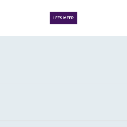
LEES MEER
rkeerplaatsen
dat zich kenmerkt door een mix van kleinschalige en middelgrote ond
die waarde hechten aan bereikbaarheid en een centrale ligging in de 