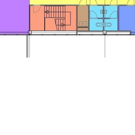
sbestrijding, bewegwijzering);
werkelijke kosten.
nde huurperioden zijn bespreekbaar.