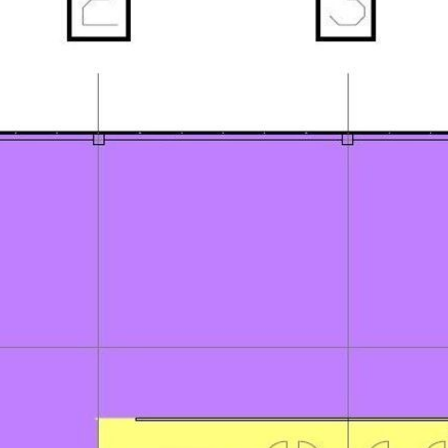
abeling*.
 en zullen in de huidige staat om niet worden overgedragen aan Huu
eve van: