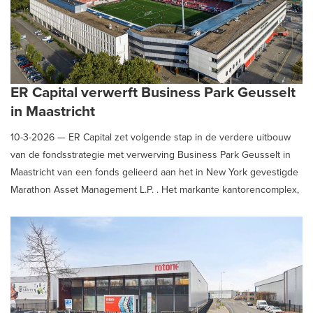
ER Capital verwerft Business Park Geusselt
in Maastricht
10-3-2026 —
ER Capital zet volgende stap in de verdere uitbouw
van de fondsstrategie met verwerving Business Park Geusselt in
Maastricht van een fonds gelieerd aan het in New York gevestigde
Marathon Asset Management L.P. . Het markante kantorencomplex,
gelegen aan het Stadionplein en Geusseltweg in Maastricht, maakt
onderdeel uit van het Geusseltpark en is gesitueerd rondom het
stadion van MVV Maastricht.