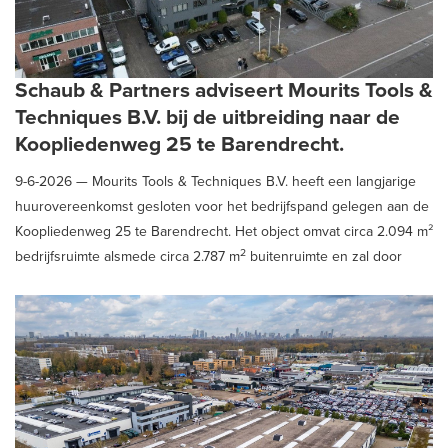
Schaub & Partners adviseert Mourits Tools &
Techniques B.V. bij de uitbreiding naar de
Koopliedenweg 25 te Barendrecht.
9-6-2026 —
Mourits Tools & Techniques B.V. heeft een langjarige
huurovereenkomst gesloten voor het bedrijfspand gelegen aan de
Koopliedenweg 25 te Barendrecht. Het object omvat circa 2.094 m²
2
bedrijfsruimte alsmede circa 2.787 m
buitenruimte en zal door
Mourits Tools & Techniques worden gebruikt ter ondersteuning van
de verdere groei van haar bedrijfsactiviteiten.