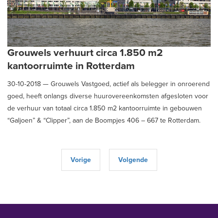
Grouwels verhuurt circa 1.850 m2
kantoorruimte in Rotterdam
30-10-2018 —
Grouwels Vastgoed, actief als belegger in onroerend
goed, heeft onlangs diverse huurovereenkomsten afgesloten voor
de verhuur van totaal circa 1.850 m2 kantoorruimte in gebouwen
“Galjoen” & “Clipper”, aan de Boompjes 406 – 667 te Rotterdam.
HIermee is gebouw “Galjoen“ volledig verhuurd. Schaub & Partners
adviseerde de verhuurder bij het tot stand komen van de
huurovereenkomsten.
Vorige
Volgende