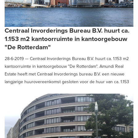
Centraal Invorderings Bureau B.V. huurt ca.
1.153 m2 kantoorruimte in kantoorgebouw
"De Rotterdam"
28-6-2019 —
Centraal Invorderings Bureau B.V. huurt ca. 1.153 m2
kantoorruimte in kantoorgebouw "De Rotterdam". Amundi Real
Estate heeft met Centraal Invorderings bureau B.V. een nieuwe
langjarige huurovereenkomst gesloten voor de huur van ca. 1.153
m2 kantoorruimte gelegen op de 34e verdieping van het
kantoorgebouw "De Rotterdam". Huurder Centraal Invorderings
Bureau B.V. werd geadviseerd door Schaub & Partners
Bedrijfshuisvesting B.V.