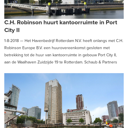
C.H. Robinson huurt kantoorruimte in Port
City II
1-8-2018 —
Het Havenbedrijf Rotterdam N.V. heeft onlangs met C.H.
Robinson Europe B.V. een huurovereenkomst gesloten met
betrekking tot de huur van kantoorruimte in gebouw Port City II,
aan de Waalhaven Zuidzijde 19 te Rotterdam. Schaub & Partners
Bedrijfshuisvesting adviseerde en begeleidde de verhuurder, het
Havenbedrijf Rotterdam N.V.