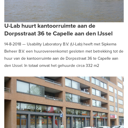
U-Lab huurt kantoorruimte aan de
Dorpsstraat 36 te Capelle aan den IJssel
14-8-2018 —
Usability Laboratory B.V. (U-Lab) heeft met Sipkema
Beheer B.V. een huurovereenkomst gesloten met betrekking tot de
huur van de kantoorruimte aan de Dorpsstraat 36 te Capelle aan
den IJssel. In totaal omvat het gehuurde circa 332 m2
kantoorruimte en 8 eigen parkeerplaatsen. Sipkema Beheer B.V.
werd in deze geadviseerd en begeleid door Schaub & Partners
Bedrijfshuisvesting B.V.