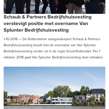
Schaub & Partners Bedrijfshuisvesting
verstevigt positie met overname Van
Splunter Bedrijfshuisvesting
1-10-2018 —
De Rotterdamse vastgoedexpert Schaub & Partners
Bedrijfshuisvesting breidt met de overname van Van Splunter
Bedrijfshuisvesting verder uit in de regio Groot-Rotterdam. Per 1
oktober 2018 gaat Van Splunter Bedrijfshuisvesting deel uitmaken
van het team van Schaub & Partners Bedrijfshuisvesting aan
Westplein 5. De overname is een logische vervolgstap binnen de
strategie van Schaub & Partners Bedrijfshuisvesting om de positie
verder te versterken.