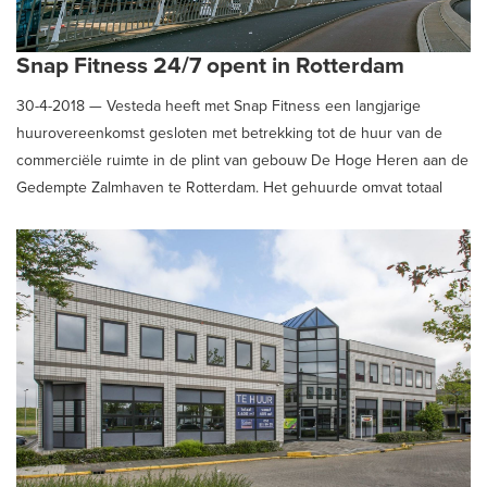
Snap Fitness 24/7 opent in Rotterdam
30-4-2018 —
Vesteda heeft met Snap Fitness een langjarige
huurovereenkomst gesloten met betrekking tot de huur van de
commerciële ruimte in de plint van gebouw De Hoge Heren aan de
Gedempte Zalmhaven te Rotterdam. Het gehuurde omvat totaal
circa 475 m2 verhuurbaar vloeroppervlak.Verhuurder Vesteda werd
in deze geadviseerd en begeleid door Schaub & Partners
Bedrijfshuisvesting B.V.