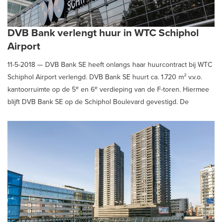
DVB Bank verlengt huur in WTC Schiphol
Airport
11-5-2018 —
DVB Bank SE heeft onlangs haar huurcontract bij WTC
Schiphol Airport verlengd. DVB Bank SE huurt ca. 1.720 m² v.v.o.
e
e
kantoorruimte op de 5
en 6
verdieping van de F-toren. Hiermee
blijft DVB Bank SE op de Schiphol Boulevard gevestigd. De
eigenaren en verhuurders van WTC Schiphol Airport zijn CBRE
Global Investors (NL) B.V. en Schiphol Real Estate WTC B.V.. DVB
Bank SE werd bij het tot stand komen van de huurverlenging
geadviseerd door Schaub & Partners Bedrijfshuisvesting.